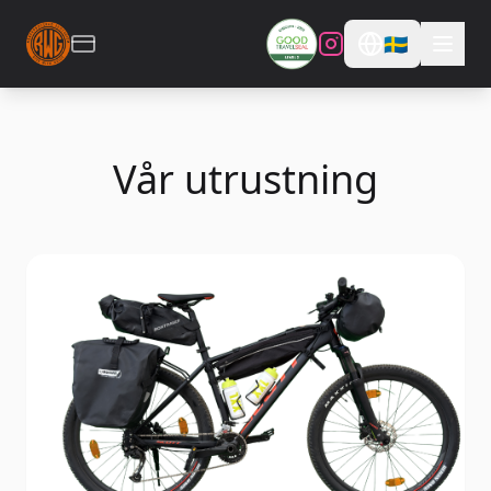
🇸🇪
Vår utrustning