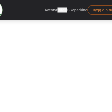
Äventyr
Info
Bikepacking
Bygg din tu