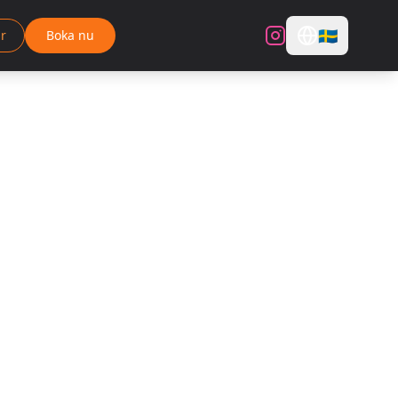
🇸🇪
r
Boka nu